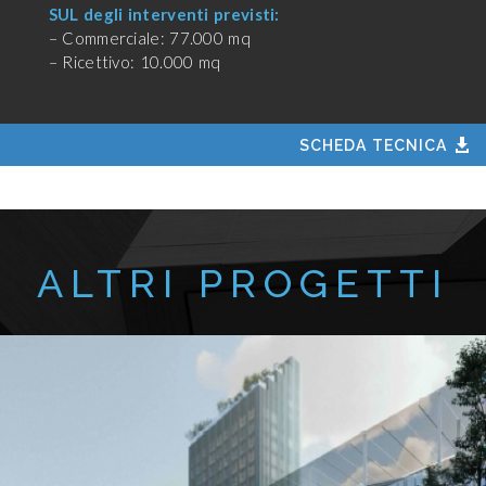
SUL degli interventi previsti:
– Commerciale: 77.000 mq
– Ricettivo: 10.000 mq
SCHEDA TECNICA
ALTRI PROGETTI
MILANO
2024-2026
Realizzazione di
nuova struttura ricettiva
in Viale
Scarampo per la Fondazione Fiera Milano