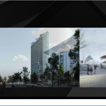
MILANO
2024-2026
MILANO
Realizzazione di
nuova struttura
Realizzazion
ricettiva
in Viale Scarampo per la
Santa Giulia
Fondazione Fiera Milano
invernali di