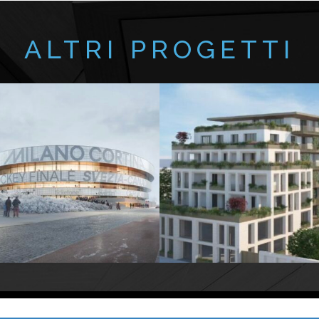
ALTRI PROGETTI
2022-2025
MILANO
e della nuova Arena di Milano
Realizzazione di immobili 
, Unipol Dome, per
Olimpiadi
a Milano, in via Carlo Bazzi 
 Milano-Cortina 2026