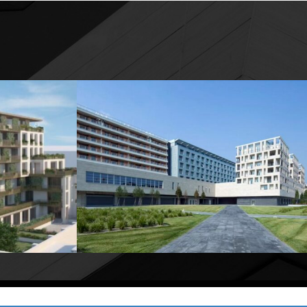
2022-2025
MILANO
2019-IN CORSO
residenziali
Completamento dell’intervento per la
51
realizzazione di edifici residenziali
nell’area dello Scalo Ferroviario Porta
Vittoria