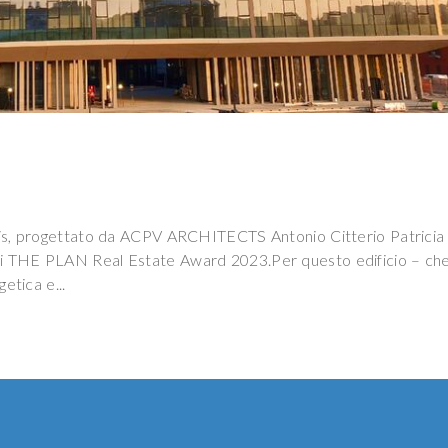
osis, progettato da ACPV ARCHITECTS Antonio Citterio Patricia
ai THE PLAN Real Estate Award 2023.Per questo edificio – ch
etica e...