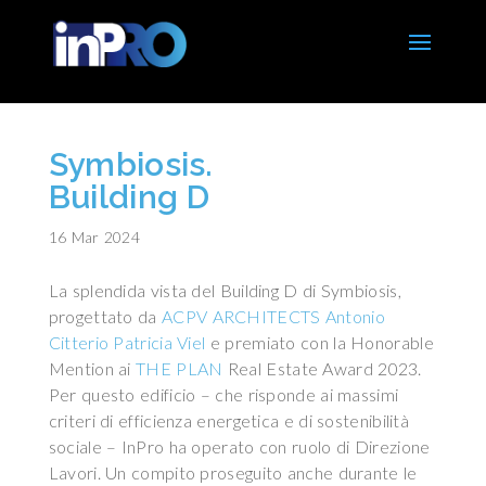
Symbiosis.
Building D
16 Mar 2024
La splendida vista del Building D di Symbiosis,
progettato da
ACPV ARCHITECTS Antonio
Citterio Patricia Viel
e premiato con la Honorable
Mention ai
THE PLAN
Real Estate Award 2023.
Per questo edificio – che risponde ai massimi
criteri di efficienza energetica e di sostenibilità
sociale – InPro ha operato con ruolo di Direzione
Lavori. Un compito proseguito anche durante le