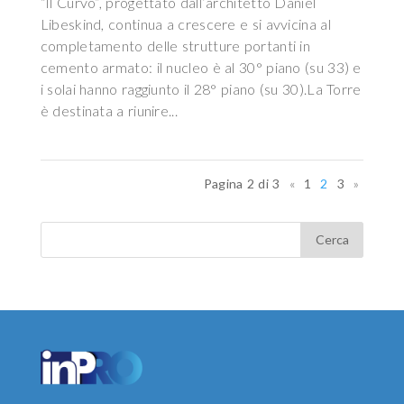
“Il Curvo”, progettato dall’architetto Daniel
Libeskind, continua a crescere e si avvicina al
completamento delle strutture portanti in
cemento armato: il nucleo è al 30° piano (su 33) e
i solai hanno raggiunto il 28° piano (su 30).La Torre
è destinata a riunire...
Pagina 2 di 3
«
1
2
3
»